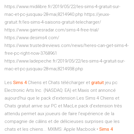
https://www.midilibre.fr/2019/05/22/les-sims-4-gratuit-sur-
mac-et-pc-jusquau-28-mai,8214940.php https://jeuxx-
gratuit.fr/les-sims-4-saisons-gratuit-telecharger/
https://www.gamesradar.com/sims-4-free-trial/
https://www.desims4.com/
https://www.trustedreviews.com/news/heres-can-get-sims-4-
free-pc-right-now-3768961
https://www.ladepeche.fr/2019/05/22/les-sims-4-gratuit-sur-
mac-et-pc-jusquau-28-mai,8214938.php
Les
Sims
4
Chiens et Chats télécharger et
gratuit
jeu pc
Electronic Arts Inc. (NASDAQ: EA) et Maxis ont annoncé
aujourd’hui que le pack d’extension Les Sims 4 Chiens et
Chats gratuit arrive sur PC et MacLe pack d’extension très
attendu permet aux joueurs de faire l’expérience de la
compagnie de câlins et de délicieuses surprises que les
chats et les chiens... MXIMS: Apple Macbook •
Sims
4