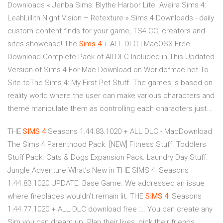
Downloads « Jenba Sims: Blythe Harbor Lite. Aveira Sims 4:
LeahLillith Night Vision – Retexture ».Sims 4 Downloads - daily
custom content finds for your game, TS4 CC, creators and
sites showcase! The
Sims
4
+ ALL DLC | MacOSX Free
Download Complete Pack of All DLC Included in This Updated
Version of Sims 4 For Mac Download on Worldofmac.net To
Site toThe Sims 4: My First Pet Stuff. The games is based on
reality world where the user can make various characters and
theme manipulate them as controlling each characters just...
THE
SIMS
4
Seasons 1.44.83.1020 + ALL DLC - MacDownload
The Sims 4 Parenthood Pack. [NEW] Fitness Stuff. Toddlers
Stuff Pack. Cats & Dogs Expansion Pack. Laundry Day Stuff.
Jungle Adventure.What’s New in THE SIMS 4: Seasons
1.44.83.1020 UPDATE. Base Game. We addressed an issue
where fireplaces wouldn’t remain lit. THE
SIMS
4
: Seasons
1.44.77.1020 + ALL DLC download free :… You can create any
Sim you can dream up. Plan their lives, pick their friends,