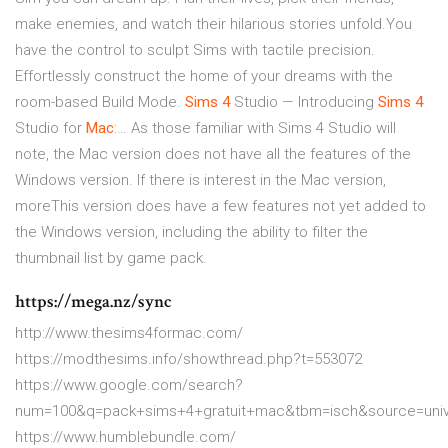
make enemies, and watch their hilarious stories unfold.You
have the control to sculpt Sims with tactile precision.
Effortlessly construct the home of your dreams with the
room-based Build Mode.
Sims
4
Studio — Introducing
Sims
4
Studio for
Mac
:… As those familiar with Sims 4 Studio will
note, the Mac version does not have all the features of the
Windows version. If there is interest in the Mac version,
moreThis version does have a few features not yet added to
the Windows version, including the ability to filter the
thumbnail list by game pack.
https://mega.nz/sync
http://www.thesims4formac.com/
https://modthesims.info/showthread.php?t=553072
https://www.google.com/search?
num=100&q=pack+sims+4+gratuit+mac&tbm=isch&source=un
https://www.humblebundle.com/