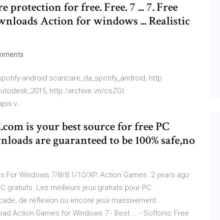
rotection for free. Free. 7 ... 7. Free
loads Action for windows ... Realistic
mments
potify-android scaricare_da_spotify_android, http
autodesk_2015, http /archive.vn/csZGt
apis-v…
m is your best source for free PC
oads are guaranteed to be 100% safe,no
 For Windows 7/8/8.1/10/XP. Action Games. 2 years ago
gratuits. Les meilleurs jeux gratuits pour PC
rcade, de réflexion ou encore jeux massivement
nload Action Games for Windows 7 - Best ... - Softonic Free