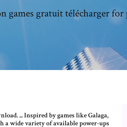
on games gratuit télécharger fo
nload. ... Inspired by games like Galaga,
h a wide variety of available power-ups