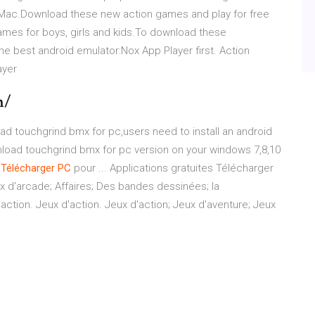
Mac.Download these new action games and play for free
ames for boys, girls and kids.To download these
 best android emulator:Nox App Player first. Action
ayer
m/
d touchgrind bmx for pc,users need to install an android
nload touchgrind bmx for pc version on your windows 7,8,10
s
Télécharger
PC
pour ... Applications gratuites Télécharger
x d'arcade; Affaires; Des bandes dessinées; la
ction. Jeux d'action. Jeux d'action; Jeux d'aventure; Jeux