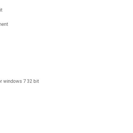
it
ment
or windows 7 32 bit