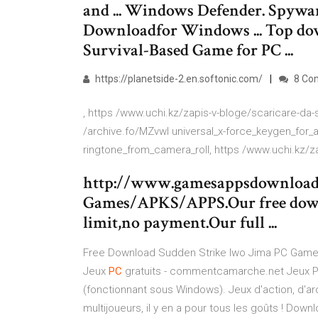
and ... Windows Defender. Spyware p
Downloadfor Windows ... Top down
Survival-Based Game for PC ...
https://planetside-2.en.softonic.com/
8 Co
, https /www.uchi.kz/zapis-v-bloge/scaricare-da-s
/archive.fo/MZvwl universal_x-force_keygen_for_
ringtone_from_camera_roll, https /www.uchi.kz/z
http://www.gamesappsdownload.co
Games/APKS/APPS.Our free downl
limit,no payment.Our full ...
Free Download Sudden Strike Iwo Jima PC Games
Jeux
PC
gratuits - commentcamarche.net Jeux PC 
(fonctionnant sous Windows). Jeux d'action, d'a
multijoueurs, il y en a pour tous les goûts ! Dow