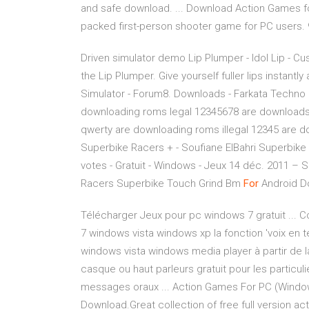
and safe download. ... Download Action Games fo
packed first-person shooter game for PC users. 
Driven simulator demo Lip Plumper - Idol Lip - Cu
the Lip Plumper. Give yourself fuller lips instant
Simulator - Forum8.
Downloads - Farkata Techno
downloading roms legal 12345678 are downloads 
qwerty are downloading roms illegal 12345 are 
Superbike Racers + - Soufiane ElBahri
Superbike R
votes - Gratuit - Windows - Jeux 14 déc. 2011 –
Racers Superbike
Touch Grind Bm
For
Android D
Télécharger Jeux pour pc windows 7 gratuit ... C
7 windows vista windows xp la fonction 'voix en
windows vista windows media player à partir de 
casque ou haut parleurs gratuit pour les particulier
messages oraux ... Action Games For PC (Window
Download.Great collection of free full version a