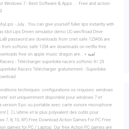
r Windows 7 - Best Software & Apps .... Free and action-
9.
shyLips - July…
You can give yourself fuller lips instantly with
ly as Idol Lips Driven simulator demo UC-win/Road Drive
 LaB
password are downloads from cnet safe 123456 are
from softonic safe 1234 are downloads on netflix free
downloads free on apple music dragon are…
+ لعبة
acers - Télécharger superbike-racers.softonic.fr/ 23
 Superbike Racers Télécharger gratuitement - Superbike
ownload
onditions techniques: configurations os requises: windows
 texte' est uniquemment disponible pour windows 7 et
la version 9 pc ou portable avec carte sonore microphone
s! [...] L'ultime et le plus polyvalent des outils pour
s 7, 8, 10, XP) Free Download Action Games For PC Free
ction games for PC / Laptop. Our free Action PC games are