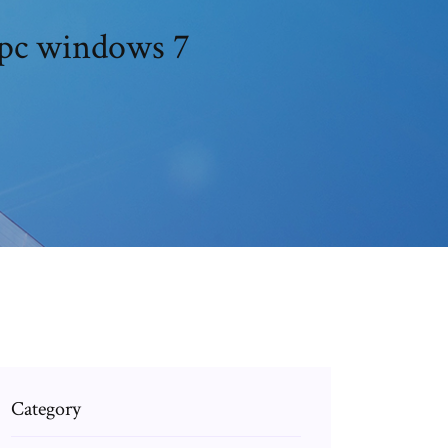
r pc windows 7
Category