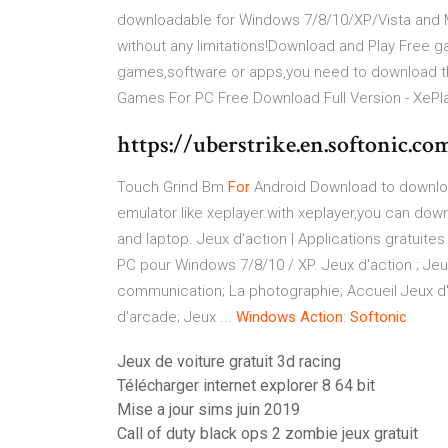
downloadable for Windows 7/8/10/XP/Vista and 
without any limitations!Download and Play Free g
games,software or apps,you need to download the
Games For PC Free Download Full Version - XePl
https://uberstrike.en.softonic.co
Touch Grind Bm
For
Android Download
to downloa
emulator like xeplayer.with xeplayer,you can dow
and laptop. Jeux d'action | Applications gratuite
PC pour Windows 7/8/10 / XP. Jeux d'action ; Jeu
communication; La photographie; Accueil Jeux d'a
d'arcade; Jeux ...
Windows
Action
:
Softonic
Jeux de voiture gratuit 3d racing
Télécharger internet explorer 8 64 bit
Mise a jour sims juin 2019
Call of duty black ops 2 zombie jeux gratuit