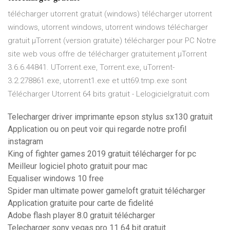
télécharger utorrent gratuit (windows) télécharger utorrent
windows, utorrent windows, utorrent windows télécharger
gratuit µTorrent (version gratuite) télécharger pour PC Notre
site web vous offre de télécharger gratuitement µTorrent
3.6.6.44841. UTorrent.exe, Torrent.exe, uTorrent-
3.2.278861.exe, utorrent1.exe et utt69.tmp.exe sont
Télécharger Utorrent 64 bits gratuit - Lelogicielgratuit.com
Telecharger driver imprimante epson stylus sx130 gratuit
Application ou on peut voir qui regarde notre profil
instagram
King of fighter games 2019 gratuit télécharger for pc
Meilleur logiciel photo gratuit pour mac
Equaliser windows 10 free
Spider man ultimate power gameloft gratuit télécharger
Application gratuite pour carte de fidelité
Adobe flash player 8.0 gratuit télécharger
Telecharger sony vegas pro 11 64 bit gratuit