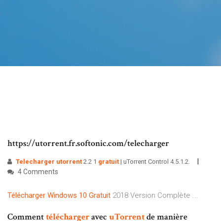
https://utorrent.fr.softonic.com/telecharger
Telecharger
utorrent
2.2 1
gratuit
| uTorrent Control 4.5.1.2.
4 Comments
Télécharger
Windows
10
Gratuit
2018 Version Complète ...
Comment
télécharger
avec
uTorrent
de manière