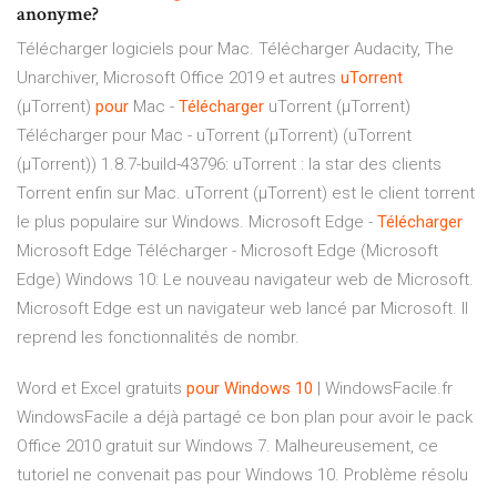
anonyme?
Télécharger logiciels pour Mac. Télécharger Audacity, The
Unarchiver, Microsoft Office 2019 et autres
uTorrent
(µTorrent)
pour
Mac -
Télécharger
uTorrent (µTorrent)
Télécharger pour Mac - uTorrent (µTorrent) (uTorrent
(µTorrent)) 1.8.7-build-43796: uTorrent : la star des clients
Torrent enfin sur Mac. uTorrent (µTorrent) est le client torrent
le plus populaire sur Windows.
Microsoft Edge -
Télécharger
Microsoft Edge Télécharger - Microsoft Edge (Microsoft
Edge) Windows 10: Le nouveau navigateur web de Microsoft.
Microsoft Edge est un navigateur web lancé par Microsoft. Il
reprend les fonctionnalités de nombr.
Word et Excel gratuits
pour
Windows
10
| WindowsFacile.fr
WindowsFacile a déjà partagé ce bon plan pour avoir le pack
Office 2010 gratuit sur Windows 7. Malheureusement, ce
tutoriel ne convenait pas pour Windows 10. Problème résolu