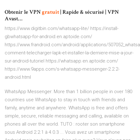
Obtenir le VPN
gratuit
| Rapide & sécurisé | VPN
Avast…
https://www.digitbin.com/whatsapp-lite/ https://install-
gbwhatsapp-for-android.en.aptoide.com/
https://www.frandroid.com/android/applications/507052_whats
comment-telecharger-lapk-et-installer-la-derniere-mise-a-jour-
sur-android-tutoriel https://whatsapp.en.aptoide.com/
https://www.9apps.com/s-whatsapp-messenger-2.2.2-
android.html
WhatsApp Messenger: More than 1 billion people in over 180
countries use WhatsApp to stay in touch with friends and
family, anytime and anywhere. WhatsApp is free and offers
simple, secure, reliable messaging and calling, available on
phones all over the world. TUTO : rooter son smartphone
sous Android 2.2.1 à 4.0.3 ... Vous avez un smartphone