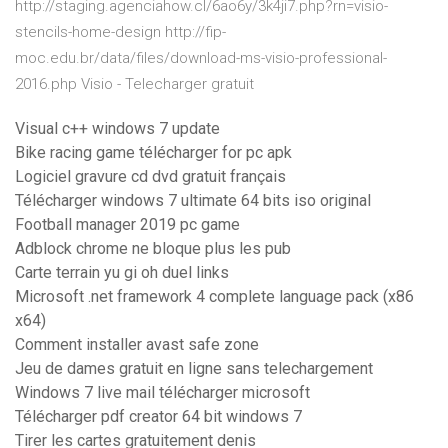
http://staging.agenciahow.cl/6ao6y/3k4ji7.php?rn=visio-
stencils-home-design http://fip-
moc.edu.br/data/files/download-ms-visio-professional-
2016.php Visio - Telecharger gratuit
Visual c++ windows 7 update
Bike racing game télécharger for pc apk
Logiciel gravure cd dvd gratuit français
Télécharger windows 7 ultimate 64 bits iso original
Football manager 2019 pc game
Adblock chrome ne bloque plus les pub
Carte terrain yu gi oh duel links
Microsoft .net framework 4 complete language pack (x86
x64)
Comment installer avast safe zone
Jeu de dames gratuit en ligne sans telechargement
Windows 7 live mail télécharger microsoft
Télécharger pdf creator 64 bit windows 7
Tirer les cartes gratuitement denis