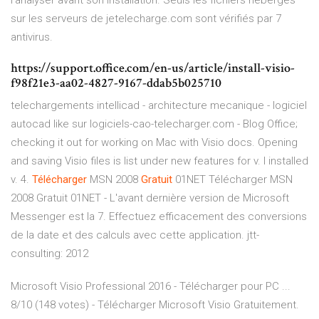
l'analyser avant son installation. Seuls les fichiers hébergés
sur les serveurs de jetelecharge.com sont vérifiés par 7
antivirus.
https://support.office.com/en-us/article/install-visio-
f98f21e3-aa02-4827-9167-ddab5b025710
telechargements intellicad - architecture mecanique - logiciel
autocad like sur logiciels-cao-telecharger.com
- Blog
Office;
checking it out for working on Mac with Visio docs. Opening
and saving Visio files is list under new features for v. I installed
v. 4.
Télécharger
MSN 2008
Gratuit
01NET
Télécharger MSN
2008 Gratuit 01NET - L'avant dernière version de Microsoft
Messenger est la 7. Effectuez efficacement des conversions
de la date et des calculs avec cette application.
jtt-
consulting: 2012
Microsoft Visio Professional 2016 - Télécharger pour PC ...
8/10 (148 votes) - Télécharger Microsoft Visio Gratuitement.