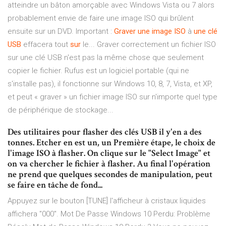
atteindre un bâton amorçable avec Windows Vista ou 7 alors
probablement envie de faire une image ISO qui brûlent
ensuite sur un DVD. Important :
Graver
une
image
ISO
à
une
clé
USB
effacera tout
sur
le... Graver correctement un fichier ISO
sur une clé USB n'est pas la même chose que seulement
copier le fichier. Rufus est un logiciel portable (qui ne
s'installe pas), il fonctionne sur Windows 10, 8, 7, Vista, et XP,
et peut « graver » un fichier image ISO sur n'importe quel type
de périphérique de stockage...
Des utilitaires pour flasher des clés USB il y'en a des
tonnes. Etcher en est un, un Première étape, le choix de
l'image ISO à flasher. On clique sur le "Select Image" et
on va chercher le fichier à flasher. Au final l'opération
ne prend que quelques secondes de manipulation, peut
se faire en tâche de fond...
Appuyez sur le bouton [TUNE] l'afficheur à cristaux liquides
affichera "000".
Mot De Passe Windows 10 Perdu: Problème