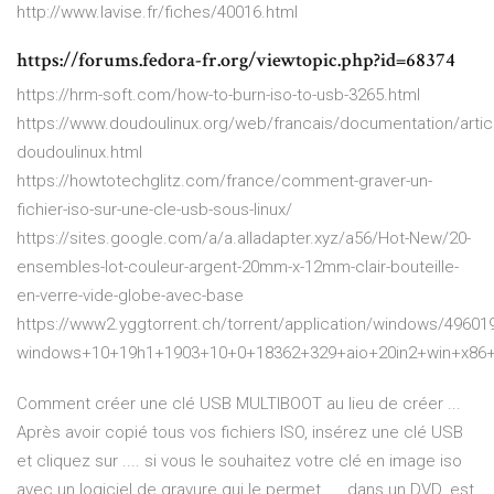
http://www.lavise.fr/fiches/40016.html
https://forums.fedora-fr.org/viewtopic.php?id=68374
https://hrm-soft.com/how-to-burn-iso-to-usb-3265.html
https://www.doudoulinux.org/web/francais/documentation/articl
doudoulinux.html
https://howtotechglitz.com/france/comment-graver-un-
fichier-iso-sur-une-cle-usb-sous-linux/
https://sites.google.com/a/a.alladapter.xyz/a56/Hot-New/20-
ensembles-lot-couleur-argent-20mm-x-12mm-clair-bouteille-
en-verre-vide-globe-avec-base
https://www2.yggtorrent.ch/torrent/application/windows/496019
windows+10+19h1+1903+10+0+18362+329+aio+20in2+win+x86
Comment créer une clé USB MULTIBOOT au lieu de créer ...
Après avoir copié tous vos fichiers ISO, insérez une clé USB
et cliquez sur .... si vous le souhaitez votre clé en image iso
avec un logiciel de gravure qui le permet .... dans un DVD ,est