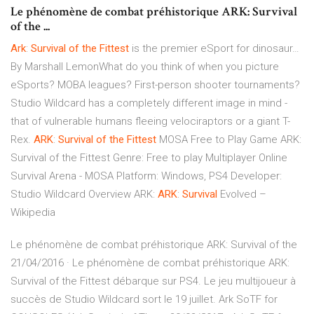
Le phénomène de combat préhistorique ARK: Survival
of the ...
Ark
:
Survival
of
the
Fittest
is the premier eSport for dinosaur…
By Marshall LemonWhat do you think of when you picture
eSports? MOBA leagues? First-person shooter tournaments?
Studio Wildcard has a completely different image in mind -
that of vulnerable humans fleeing velociraptors or a giant T-
Rex.
ARK
:
Survival
of
the
Fittest
MOSA Free to Play Game
ARK:
Survival of the Fittest Genre: Free to play Multiplayer Online
Survival Arena - MOSA Platform: Windows, PS4 Developer:
Studio Wildcard Overview ARK:
ARK
:
Survival
Evolved –
Wikipedia
Le phénomène de combat préhistorique ARK: Survival of the
21/04/2016 · Le phénomène de combat préhistorique ARK:
Survival of the Fittest débarque sur PS4. Le jeu multijoueur à
succès de Studio Wildcard sort le 19 juillet. Ark SoTF for