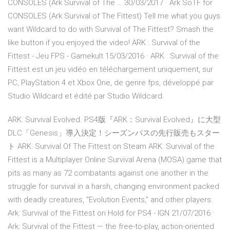
CONSOLES (Ark Survival of The … 30/03/2017 · Ark SoTF for
CONSOLES (Ark Survival of The Fittest) Tell me what you guys
want Wildcard to do with Survival of The Fittest? Smash the
like button if you enjoyed the video! ARK : Survival of the
Fittest - Jeu FPS - Gamekult 15/03/2016 · ARK : Survival of the
Fittest est un jeu vidéo en téléchargement uniquement, sur
PC, PlayStation 4 et Xbox One, de genre fps, développé par
Studio Wildcard et édité par Studio Wildcard.
ARK: Survival Evolved. PS4版『ARK：Survival Evolved』に大型
DLC「Genesis」導入決定！シーズンパスの先行販売もスター
ト ARK: Survival Of The Fittest on Steam ARK: Survival of the
Fittest is a Multiplayer Online Survival Arena (MOSA) game that
pits as many as 72 combatants against one another in the
struggle for survival in a harsh, changing environment packed
with deadly creatures, “Evolution Events,” and other players.
Ark: Survival of the Fittest on Hold for PS4 - IGN 21/07/2016 ·
Ark: Survival of the Fittest — the free-to-play, action-oriented