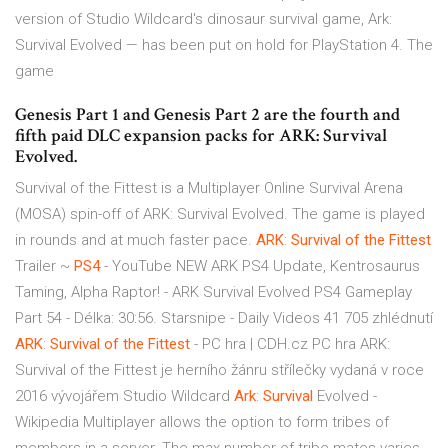
version of Studio Wildcard's dinosaur survival game, Ark:
Survival Evolved — has been put on hold for PlayStation 4. The
game
Genesis Part 1 and Genesis Part 2 are the fourth and
fifth paid DLC expansion packs for ARK: Survival
Evolved.
Survival of the Fittest is a Multiplayer Online Survival Arena
(MOSA) spin-off of ARK: Survival Evolved. The game is played
in rounds and at much faster pace.
ARK
:
Survival
of
the
Fittest
Trailer ~
PS4
- YouTube
NEW ARK PS4 Update, Kentrosaurus
Taming, Alpha Raptor! - ARK Survival Evolved PS4 Gameplay
Part 54 - Délka: 30:56. Starsnipe - Daily Videos 41 705 zhlédnutí
ARK
:
Survival
of
the
Fittest
- PC hra | CDH.cz
PC hra ARK:
Survival of the Fittest je herního žánru střílečky vydaná v roce
2016 vývojářem Studio Wildcard
Ark
:
Survival
Evolved -
Wikipedia
Multiplayer allows the option to form tribes of