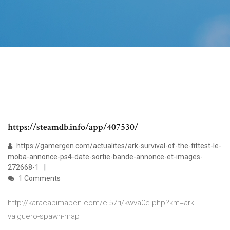
https://steamdb.info/app/407530/
https://gamergen.com/actualites/ark-survival-of-the-fittest-le-
moba-annonce-ps4-date-sortie-bande-annonce-et-images-
272668-1
1 Comments
http://karacapimapen.com/ei57ri/kwva0e.php?km=ark-
valguero-spawn-map