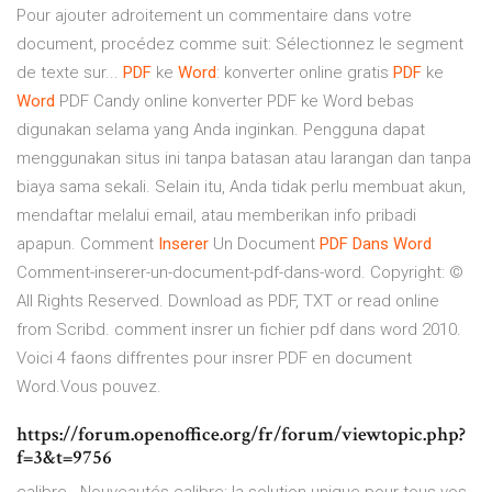
Pour ajouter adroitement un commentaire dans votre
document, procédez comme suit: Sélectionnez le segment
de texte sur...
PDF
ke
Word
: konverter online gratis
PDF
ke
Word
PDF Candy online konverter PDF ke Word bebas
digunakan selama yang Anda inginkan. Pengguna dapat
menggunakan situs ini tanpa batasan atau larangan dan tanpa
biaya sama sekali. Selain itu, Anda tidak perlu membuat akun,
mendaftar melalui email, atau memberikan info pribadi
apapun. Comment
Inserer
Un Document
PDF
Dans
Word
Comment-inserer-un-document-pdf-dans-word. Copyright: ©
All Rights Reserved. Download as PDF, TXT or read online
from Scribd. comment insrer un fichier pdf dans word 2010.
Voici 4 faons diffrentes pour insrer PDF en document
Word.Vous pouvez.
https://forum.openoffice.org/fr/forum/viewtopic.php?
f=3&t=9756